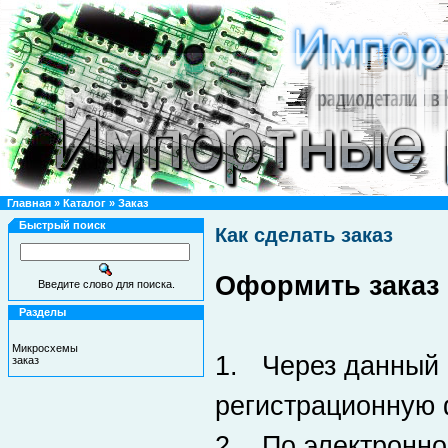
Главная
»
Каталог
»
Заказ
Быстрый поиск
Как сделать заказ
Оформить заказ
Введите слово для поиска.
Разделы
Микросхемы
1. Через данный 
заказ
регистрационную
2. По электронно