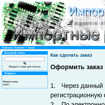
Главная
»
Каталог
»
Заказ
Быстрый поиск
Как сделать заказ
Оформить заказ
Введите слово для поиска.
Разделы
Микросхемы
1. Через данный 
заказ
регистрационную
2. По электронно