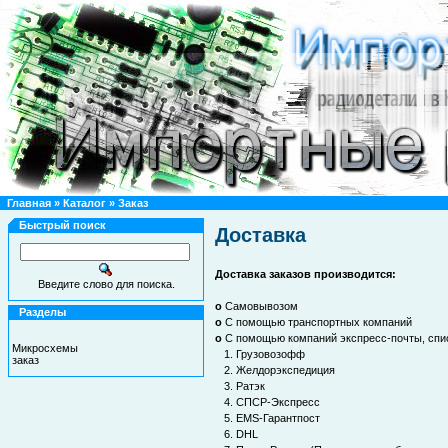
Главная
»
Каталог
»
Заказ
Быстрый поиск
Доставка
Доставка заказов производится:
Введите слово для поиска.
o
Самовывозом
Разделы
o
С помощью транспортных компаний
o
С помощью компаний экспресс-почты, спис
Микросхемы
1.
Грузовозофф
заказ
2.
Желдорэкспедиция
3.
Ратэк
4.
СПСР-Экспресс
5.
EMS-Гарантпост
6.
DHL