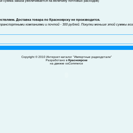
и сумма заказа увеличивается на величину почтовых расходов)
твляем. Доставка товара по Красноярску не производится.
транспортными компаниями и почтой - 300 рублей. Покупки меньше этой суммы во
Copyright © 2010
Интернет-каталог "Импортные радиодетали"
Разработано в
Красноярске
на движке
osCommerce