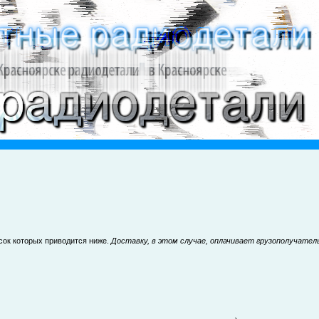
ок которых приводится ниже.
Доставку, в этом случае, оплачивает грузополучател