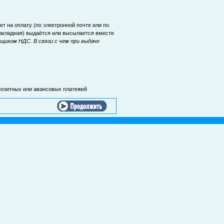
т на оплату (по электронной почте или по
 накладная) выдаётся или высылается вместе
иком НДС. В связи с чем при выдаче
епозитных или авансовых платежей