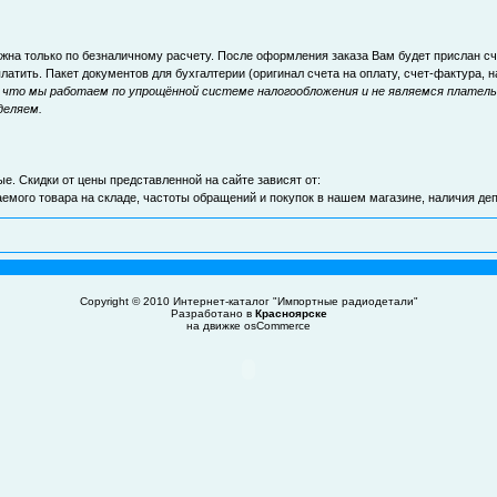
на только по безналичному расчету. После оформления заказа Вам будет прислан сче
латить. Пакет документов для бухгалтерии (оригинал счета на оплату, счет-фактура,
что мы работаем по упрощённой системе налогообложения и не являемся плательщ
деляем.
ые. Скидки от цены представленной на сайте зависят от:
аемого товара на складе, частоты обращений и покупок в нашем магазине, наличия д
Copyright © 2010
Интернет-каталог "Импортные радиодетали"
Разработано в
Красноярске
на движке
osCommerce