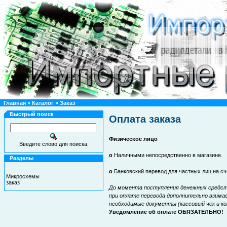
Главная
»
Каталог
»
Заказ
Быстрый поиск
Оплата заказа
Физическое лицо
Введите слово для поиска.
o
Наличными непосредственно в магазине.
Разделы
o
Банковский перевод для частных лиц на с
Микросхемы
заказ
До момента поступления денежных средств
при оплате перевода дополнительно взима
необходимые документы (кассовый чек и к
Уведомление об оплате ОБЯЗАТЕЛЬНО!