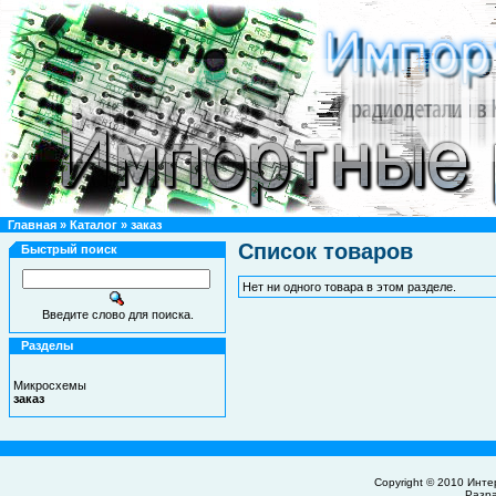
Главная
»
Каталог
»
заказ
Список товаров
Быстрый поиск
Нет ни одного товара в этом разделе.
Введите слово для поиска.
Разделы
Микросхемы
заказ
Copyright © 2010
Инте
Разр