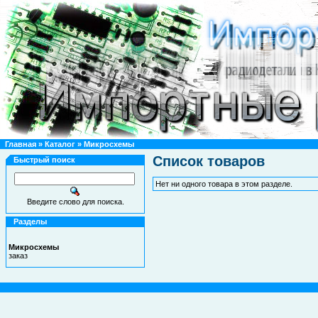
Главная
»
Каталог
»
Микросхемы
Список товаров
Быстрый поиск
Нет ни одного товара в этом разделе.
Введите слово для поиска.
Разделы
Микросхемы
заказ