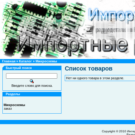
Главная
»
Каталог
»
Микросхемы
Список товаров
Быстрый поиск
Нет ни одного товара в этом разделе.
Введите слово для поиска.
Разделы
Микросхемы
заказ
Copyright © 2010
Инте
Разр