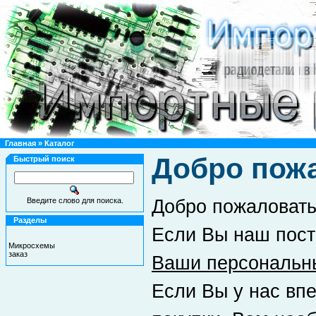
Главная
»
Каталог
Добро пож
Быстрый поиск
Введите слово для поиска.
Добро пожаловат
Разделы
Если Вы наш пост
Микросхемы
заказ
Ваши персональн
Если Вы у нас впе