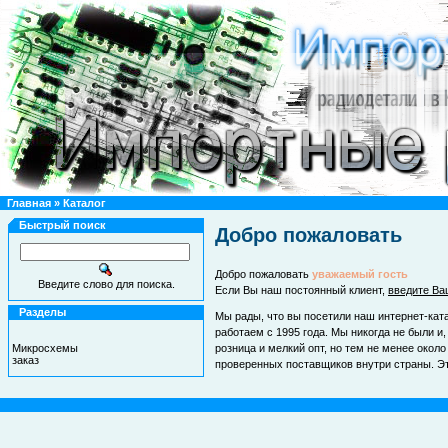
Главная
»
Каталог
Быстрый поиск
Добро пожаловать
Добро пожаловать
уважаемый гость
Введите слово для поиска.
Если Вы наш постоянный клиент,
введите Ва
Разделы
Мы рады, что вы посетили наш интернет-ка
работаем с 1995 года. Мы никогда не были 
Микросхемы
розница и мелкий опт, но тем не менее око
заказ
проверенных поставщиков внутри страны. Эт