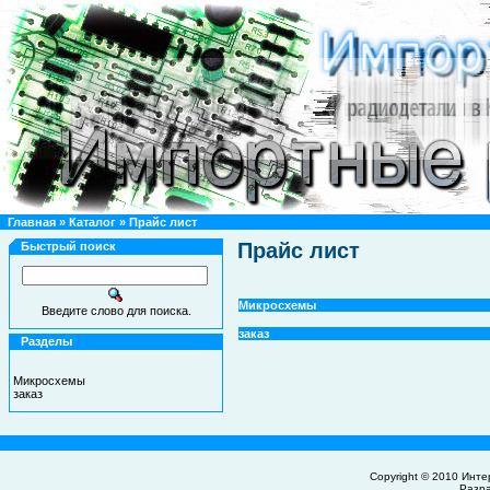
Главная
»
Каталог
»
Прайс лист
Прайс лист
Быстрый поиск
Микросхемы
Введите слово для поиска.
заказ
Разделы
Микросхемы
заказ
Copyright © 2010
Инте
Разр