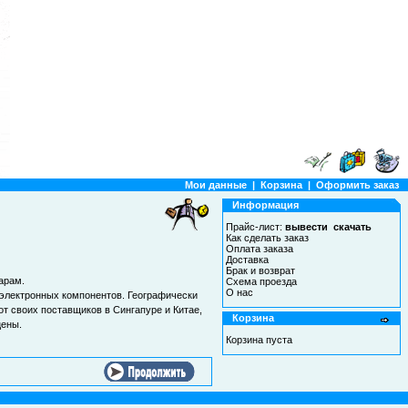
Мои данные
|
Корзина
|
Оформить заказ
Информация
Прайс-лист:
вывести
скачать
Как сделать заказ
Оплата заказа
Доставка
Брак и возврат
арам.
Схема проезда
О нас
 электронных компонентов. Географически
от своих поставщиков в Сингапуре и Китае,
Корзина
цены.
Корзина пуста