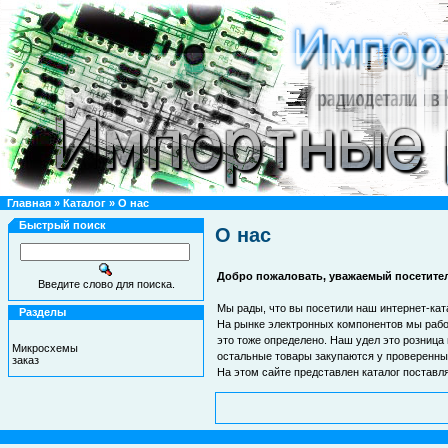
Главная
»
Каталог
»
О нас
Быстрый поиск
О нас
Добро пожаловать, уважаемый посетите
Введите слово для поиска.
Мы рады, что вы посетили наш интернет-ка
Разделы
На рынке электронных компонентов мы рабо
это тоже определено. Наш удел это розница
Микросхемы
остальные товары закупаются у проверенных
заказ
На этом сайте представлен каталог поставл