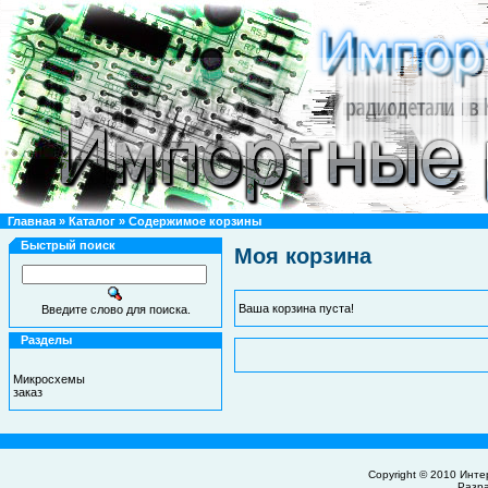
Главная
»
Каталог
»
Содержимое корзины
Быстрый поиск
Моя корзина
Ваша корзина пуста!
Введите слово для поиска.
Разделы
Микросхемы
заказ
Copyright © 2010
Инте
Разр