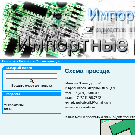
Главная
»
Каталог
»
Схема проезда
Быстрый поиск
Схема проезда
Магазин "Радиодетали"
Введите слово для поиска.
г. Красноярск, Якорный пер., д.9
тел.: +7 (391) 2688317
Разделы
факс: +7 (391) 2687842
e-mail:
radiodetalki@gmail.com
Микросхемы
www:
radiodetalki.ru
заказ
К нам можно проехать любым видом транспор