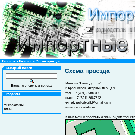
Главная
»
Каталог
»
Схема проезда
Быстрый поиск
Схема проезда
Магазин "Радиодетали"
Введите слово для поиска.
г. Красноярск, Якорный пер., д.9
тел.: +7 (391) 2688317
Разделы
факс: +7 (391) 2687842
e-mail:
radiodetalki@gmail.com
Микросхемы
www:
radiodetalki.ru
заказ
К нам можно проехать любым видом транспор