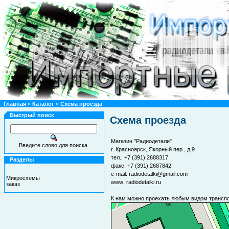
Главная
»
Каталог
»
Схема проезда
Быстрый поиск
Схема проезда
Магазин "Радиодетали"
Введите слово для поиска.
г. Красноярск, Якорный пер., д.9
тел.: +7 (391) 2688317
Разделы
факс: +7 (391) 2687842
e-mail:
radiodetalki@gmail.com
Микросхемы
www:
radiodetalki.ru
заказ
К нам можно проехать любым видом транспор